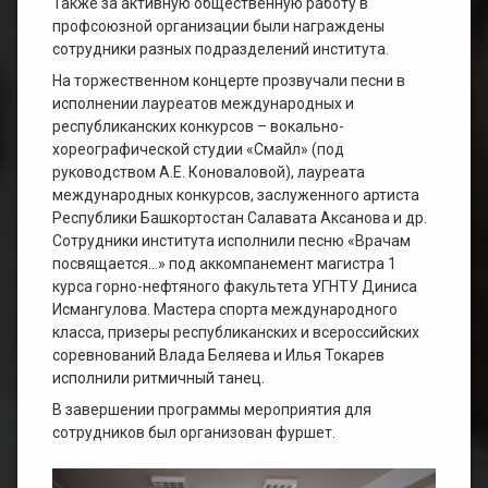
Также за активную общественную работу в
профсоюзной организации были награждены
сотрудники разных подразделений института.
На торжественном концерте прозвучали песни в
исполнении лауреатов международных и
республиканских конкурсов – вокально-
хореографической студии «Смайл» (под
руководством А.Е. Коноваловой), лауреата
международных конкурсов, заслуженного артиста
Республики Башкортостан Салавата Аксанова и др.
Сотрудники института исполнили песню «Врачам
посвящается…» под аккомпанемент магистра 1
курса горно-нефтяного факультета УГНТУ Диниса
Исмангулова. Мастера спорта международного
класса, призеры республиканских и всероссийских
соревнований Влада Беляева и Илья Токарев
исполнили ритмичный танец.
В завершении программы мероприятия для
сотрудников был организован фуршет.