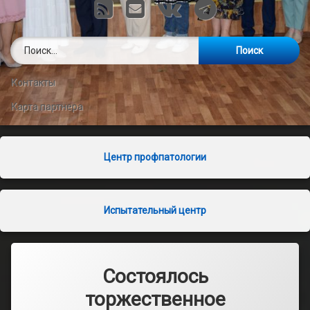
RSS
E-mail
VK
Telegram
Найти:
Контакты
Карта партнера
Центр профпатологии
Испытательный центр
Состоялось
торжественное