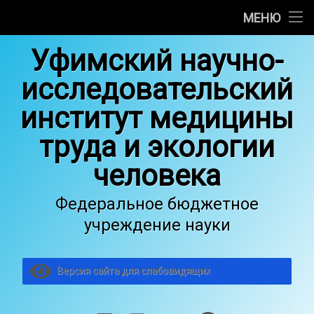
Об институте
МЕНЮ
Перейти
Научные отделы
Уфимский научно-
к
содержимому
исследовательский
Медицинская деятельность
институт медицины
Основные сведения об образовательной деятельности
труда и экологии
Услуги
человека
Общество гигиенистов, токсикологов и санитарных вр
Федеральное бюджетное
Вакансии
учреждение науки
Версия сайта для слабовидящих