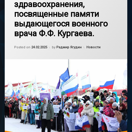
здравоохранения,
посвященные памяти
выдающегося военного
врача Ф.Ф. Кургаева.
Обновлено на
24.02.2025
Категории:
Posted on
24.02.2025
by
Радмир Ягудин
Новости