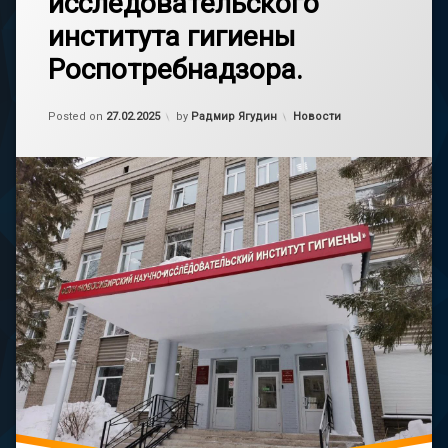
исследовательского
института гигиены
Роспотребнадзора.
Обновлено на
27.02.2025
Категории:
Posted on
27.02.2025
by
Радмир Ягудин
Новости