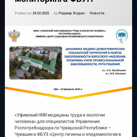
Обновлено на
24.02.2025
Категории:
Posted on
24.02.2025
by
Радмир Ягудин
Новости
«Уфимский НИИ медицины труда и экологии
человека» для специалистов Управления
Роспотребнадзора по Чувашской Республике –
Чувашии и ФБУЗ «Центр гигиены и эпидемиологии в