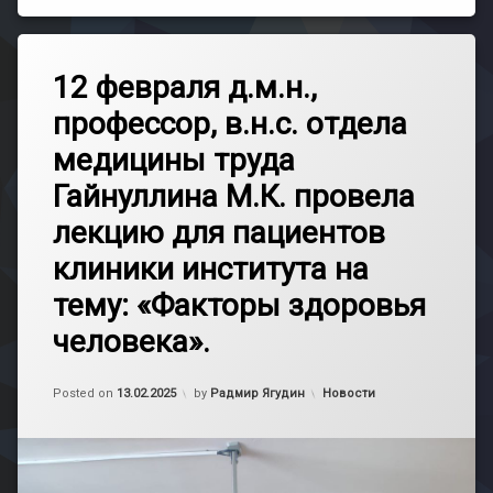
12 февраля д.м.н.,
профессор, в.н.с. отдела
медицины труда
Гайнуллина М.К. провела
лекцию для пациентов
клиники института на
тему: «Факторы здоровья
человека».
Обновлено на
13.02.2025
Категории:
Posted on
13.02.2025
by
Радмир Ягудин
Новости