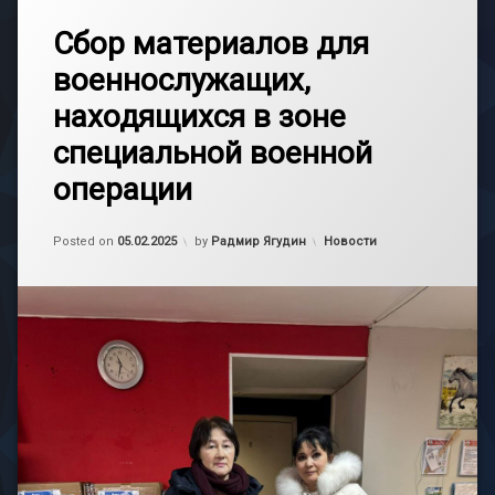
Сбор материалов для
военнослужащих,
находящихся в зоне
специальной военной
операции
Обновлено на
05.02.2025
Категории:
Posted on
05.02.2025
by
Радмир Ягудин
Новости