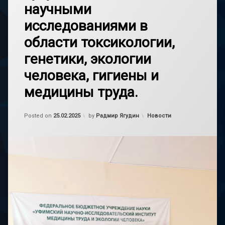
научными
исследованиями в
области токсикологии,
генетики, экологии
человека, гигиены и
медицины труда.
Обновлено на
25.02.2025
Категории:
Posted on
25.02.2025
by
Радмир Ягудин
Новости