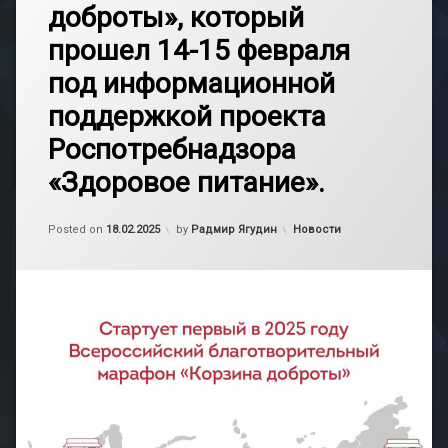
доброты», который
прошел 14-15 февраля
под информационной
поддержкой проекта
Роспотребнадзора
«Здоровое питание».
Обновлено на
18.02.2025
Категории:
Posted on
18.02.2025
by
Радмир Ягудин
Новости