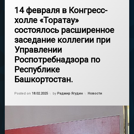
14 февраля в Конгресс-
холле «Торатау»
состоялось расширенное
заседание коллегии при
Управлении
Роспотребнадзора по
Республике
Башкортостан.
Обновлено на
18.02.2025
Категории:
Posted on
18.02.2025
by
Радмир Ягудин
Новости