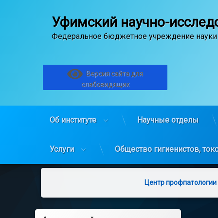
Уфимский научно-исследо
Федеральное бюджетное учреждение науки
Версия сайта для
слабовидящих
Об институте
Научные отделы
Услуги
Общество гигиенистов, ток
Перейти
к
Центр профпатологии
содержимому