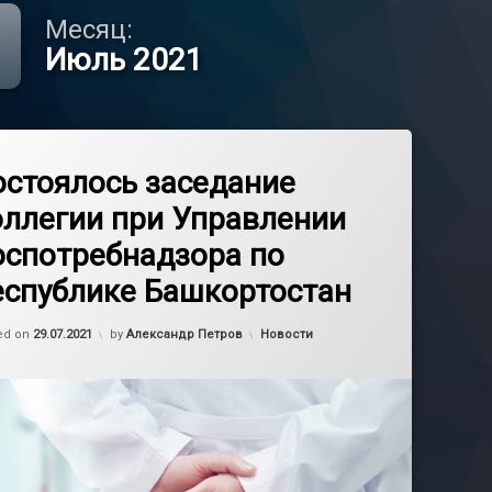
Месяц:
Июль 2021
остоялось заседание
оллегии при Управлении
оспотребнадзора по
еспублике Башкортостан
Обновлено на
03.12.2021
Категории:
ed on
29.07.2021
by
Александр Петров
Новости