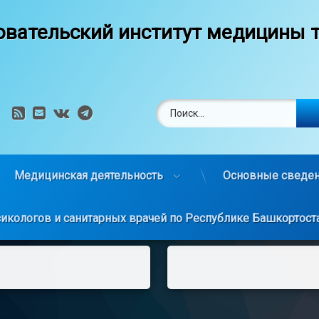
вательский институт медицины т
Найти:
RSS
E-mail
VK
Telegram
Медицинская деятельность
Основные сведен
сикологов и санитарных врачей по Республике Башкортост