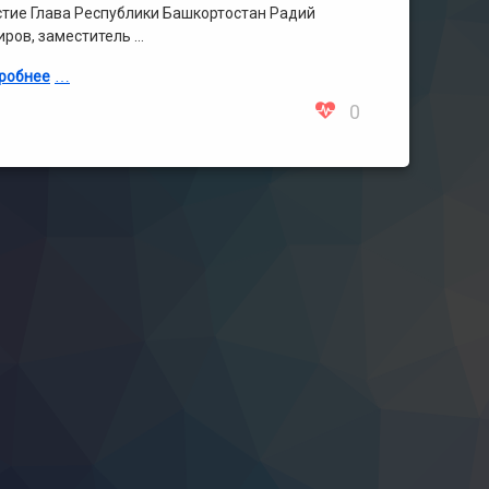
стие Глава Республики Башкортостан Радий
иров, заместитель …
робнее
0