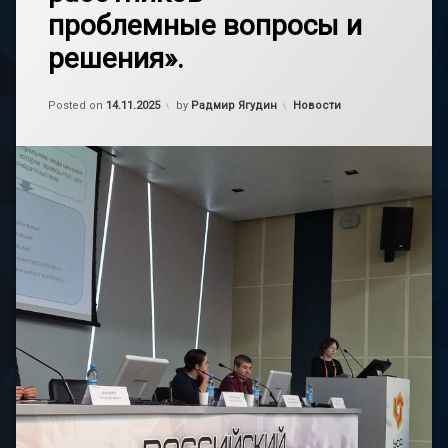
проблемные вопросы и
решения».
Обновлено на
14.11.2025
Категории:
Posted on
14.11.2025
by
Радмир Ягудин
Новости