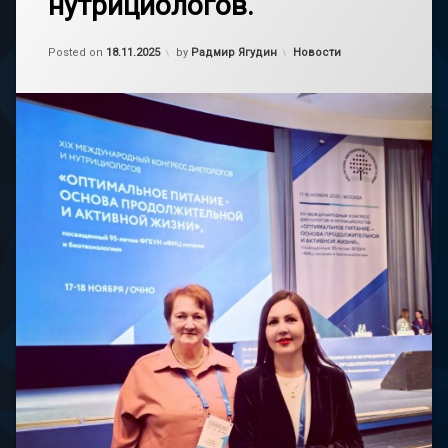
нутрициологов.
Обновлено на
19.11.2025
Категории:
Posted on
18.11.2025
by
Радмир Ягудин
Новости