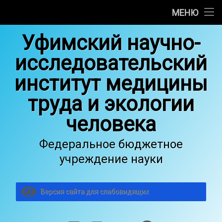
Об институте
МЕНЮ
Перейти
Научные отделы
Уфимский научно-
к
содержимому
исследовательский
Медицинская деятельность
институт медицины
Основные сведения об образовательной деятельности
труда и экологии
Услуги
человека
Общество гигиенистов, токсикологов и санитарных вр
Федеральное бюджетное
Вакансии
учреждение науки
Версия сайта для слабовидящих