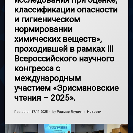
классификации опасности
и гигиеническом
нормировании
химических веществ»,
проходившей в рамках III
Всероссийского научного
конгресса с
международным
участием «Эрисмановские
чтения – 2025».
Обновлено на
17.11.2025
Категории:
Posted on
17.11.2025
by
Радмир Ягудин
Новости