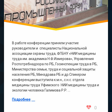
В работе конференции приняли участие
руководители и специалисты Национальной
ассоциации охраны труда, ФГБНУ «НИИ медицины
труда им. академика Н.Ф.Измерова», Управления
Роспотребнадзора по РБ, Госинспекции труда в РБ,
Министерства семьи, труда и социальной защиты
населения РБ, Минздрава РБ и др.Спикером
конференции выступила к.м.н., с.н.с. отдела
медицины труда Уфимского НИИ медицины труда и
экологии человека Галимова Р.Р. …
Подробнее
0