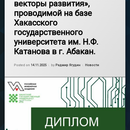
векторы развития»,
проводимой на базе
Хакасского
государственного
университета им. Н.Ф.
Катанова в г. Абакан.
Обновлено на
14.11.2025
Категории:
Posted on
14.11.2025
by
Радмир Ягудин
Новости