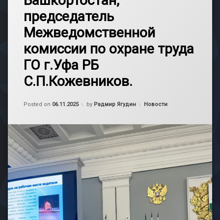
Башкортостан,
председатель
Межведомственной
комиссии по охране труда
ГО г.Уфа РБ
С.П.Кожевников.
Обновлено на
06.11.2025
Категории:
Posted on
06.11.2025
by
Радмир Ягудин
Новости