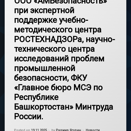
ООО «АМБезопасность»
при экспертной
поддержке учебно-
методического центра
РОСТЕХНАДЗОРа, научно-
технического центра
исследований проблем
промышленной
безопасности, ФКУ
«Главное бюро МСЭ по
Республике
Башкортостан» Минтруда
России.
Обновлено на
19.11.2025
Категории:
Posted on
19.11.2025
by
Радмир Ягудин
Новости