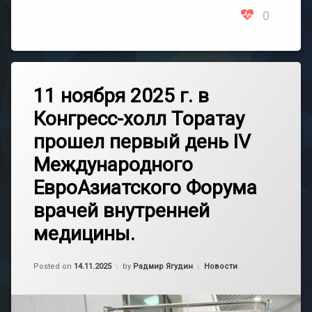
0
11 ноября 2025 г. в
Конгресс-холл Торатау
прошел первый день IV
Международного
ЕвроАзиатского Форума
врачей внутренней
медицины.
Обновлено на
14.11.2025
Категории:
Posted on
14.11.2025
by
Радмир Ягудин
Новости