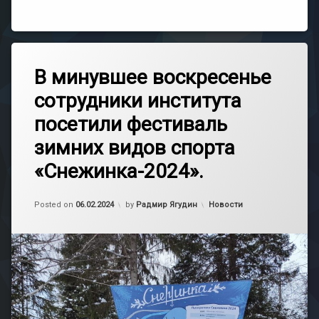
В минувшее воскресенье
сотрудники института
посетили фестиваль
зимних видов спорта
«Снежинка-2024».
Обновлено на
06.02.2024
Категории:
Posted on
06.02.2024
by
Радмир Ягудин
Новости