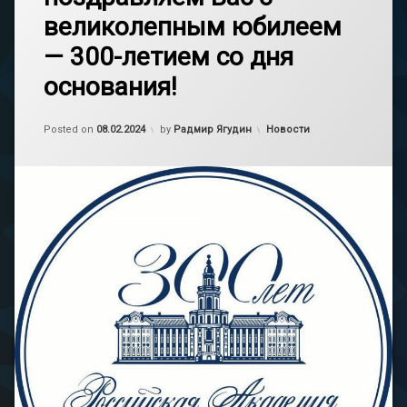
великолепным юбилеем
— 300-летием со дня
основания!
Обновлено на
08.02.2024
Категории:
Posted on
08.02.2024
by
Радмир Ягудин
Новости