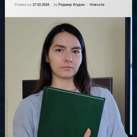
Обновлено на
02.07.2024
Категории:
Posted on
27.02.2024
by
Радмир Ягудин
Новости