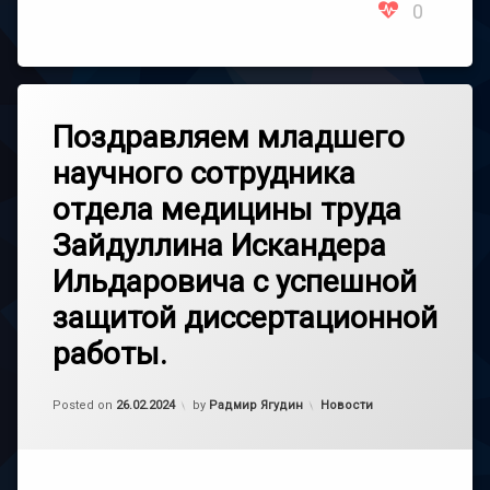
0
Поздравляем младшего
научного сотрудника
отдела медицины труда
Зайдуллина Искандера
Ильдаровича с успешной
защитой диссертационной
работы.
Обновлено на
26.02.2024
Категории:
Posted on
26.02.2024
by
Радмир Ягудин
Новости