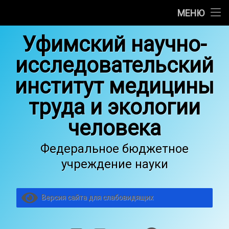
Об институте
МЕНЮ
Перейти
Научные отделы
Уфимский научно-
к
содержимому
исследовательский
Медицинская деятельность
институт медицины
Основные сведения об образовательной деятельности
труда и экологии
Услуги
человека
Общество гигиенистов, токсикологов и санитарных вр
Федеральное бюджетное
Вакансии
учреждение науки
Версия сайта для слабовидящих