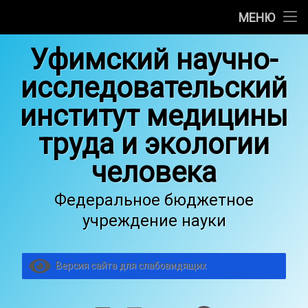
Об институте
МЕНЮ
Перейти
Научные отделы
Уфимский научно-
к
содержимому
исследовательский
Медицинская деятельность
институт медицины
Основные сведения об образовательной деятельности
труда и экологии
Услуги
человека
Общество гигиенистов, токсикологов и санитарных вр
Федеральное бюджетное
Вакансии
учреждение науки
Версия сайта для слабовидящих