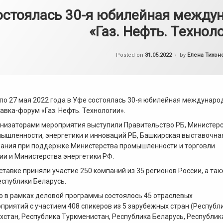
остоялась 30-я юбилейная между
«Газ. Нефть. Технол
Обновлено на
Posted on
31.05.2022
by
Елена Тихон
 по 27 мая 2022 года в Уфе состоялась 30-я юбилейная междунаро
авка-форум «Газ. Нефть. Технологии».
низаторами мероприятия выступили Правительство РБ, Министер
ышленности, энергетики и инноваций РБ, Башкирская выставочна
ания при поддержке Министерства промышленности и торговли
ии и Министерства энергетики РФ.
ставке приняли участие 250 компаний из 35 регионов России, а та
еспублики Беларусь.
о в рамках деловой программы состоялось 45 отраслевых
приятий с участием 408 спикеров из 5 зарубежных стран (Республ
хстан, Республика Туркменистан, Республика Беларусь, Республик