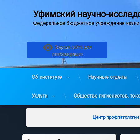
Уфимский научно-исследо
Федеральное бюджетное учреждение науки
Версия сайта для
слабовидящих
Об институте
Научные отделы
Услуги
Общество гигиенистов, ток
Перейти
к
Центр профпатологии
содержимому