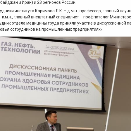
байджан и Иран) и 28 регионов России.
удники института Каримова Л.К. – д.м.н., профессор, главный нау
 – к.м.н., главный внештатный специалист – профпатолог Министе
удник отдела медицины труда приняли участие в дискуссионной 
овья сотрудников на промышленных предприятиях».