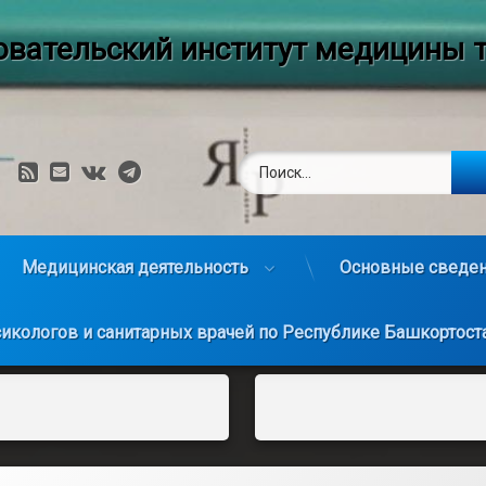
вательский институт медицины т
Найти:
RSS
E-mail
VK
Telegram
Медицинская деятельность
Основные сведен
сикологов и санитарных врачей по Республике Башкортост