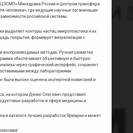
«НЦЭСМП» Минздрава России и Центром трансфера
ля человека», где ведущие научные организации
зависимости российской системы
ки выделяет контуры частиц микропластика и их
ощадь покрытия, формирует визуализации с
и воспроизводимых методик. Ручная разметка
грамма обеспечивает объективную и быструю
нализа через графический интерфейс, сохраняет
поставимыми между лабораториями.
» была высоко оценена экспертной комиссией и
са, на котором Денис Олегович представил
одуктовых разработок в сфере медицины и
а в каталоге лучших разработок Ярмарки и может
ллектива!