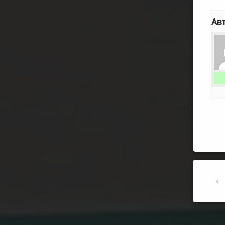
Ав
Keep