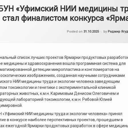
БУН «Уфимский НИИ медицины тру
стал финалистом конкурса «Ярм
Обновлено на
Posted on
31.10.2025
by
Радмир Ягу
нальный список лучших проектов Ярмарки продуктовых разработо
е медицины и здравоохранения вошла программная система для
матизированной детекции микропластика и конгломератов на
оскопических изображениях, созданная научными сотрудниками
ского НИИ медицины труда и экологии человека заведующим
лом токсикологии и генетики с экспериментальной клиникой
раторных животных, к.м.н. Каримовым Денисом Олеговичем и
дующей лабораторией токсикологии, к.м.н. Рябовой Юлией
имировной.
 «Уфимский НИИ медицины труда и экологии человека» принял
тие в конкурсе наиболее перспективных проектов, прошедшем в
ах ежегодной Ярмарки продуктовых разработок в сфере медицин