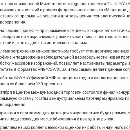
ма, организованной Министерством здравоохранения РФ, ФГБУ 
цинских технологий в рамках федерального проекта «Медицина д
ставляют прорывные решения для повышения технологической не
воохранения.
нал вышел проект — программный комплекс, который автоматичес
ломератов на микроснимках, рассчитывает число, плотность и пл
еткой и отчёты для статистического анализа.
лема загрязнения микропластиком требует стандартизированных 
оёмка и подвержена наблюдательной вариабельности, новая про
ботку массивов изображений, позволяет настраивать параметры а
льтаты в форматах PNG/CSV/XLSX и тем самым делает данные со
аботка ФБУН «Уфимский НИИ медицины труда и экологии человека
рана из более чем 150 проектов.
ктября в Центре международной торговли состоялся финал конкур
раммную систему гостям и индустриальным партнёрам Ярмарки пр
воохранения.
рмация о программе для детекции микропластика будет размещен
чить поддержку для масштабирования и вывода на рынок.
равляем наших коллег с высокой оценкой их работы и научного ко