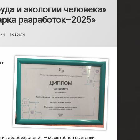
да и экологии человека»
арка разработок–2025»
31.10.2025
Категории:
дин
Новости
к в
ы и здравоохранения — масштабной выставки-