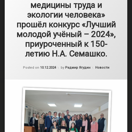
медицины труда и
экологии человека»
прошёл конкурс «Лучший
молодой учёный – 2024»,
приуроченный к 150-
летию Н.А. Семашко.
Обновлено на
10.12.2024
Категории:
Posted on
10.12.2024
by
Радмир Ягудин
Новости