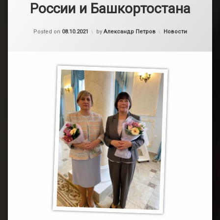
России и Башкортостана
Обновлено на
21.11.2021
Категории:
Posted on
08.10.2021
by
Александр Петров
Новости