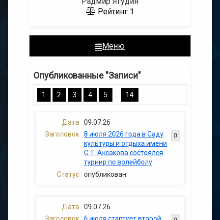
Радмир Ягудин
Рейтинг
1
Меню
Опубликованные "Записи"
...
1
2
3
4
5
14
09.07.26
8 июля 2026 года в Саду
0
культуры и отдыха имени
С.Т. Аксакова состоялся
турнир по волейболу
опубликован
09.07.26
6 июля стартует второй