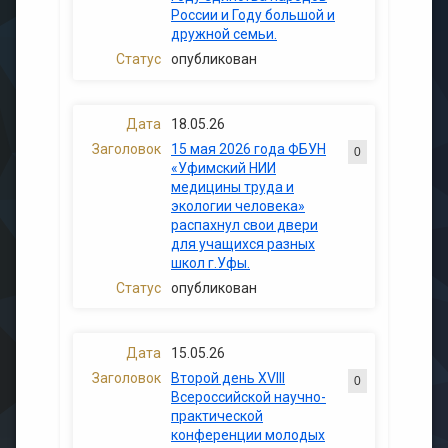
России и Году большой и
дружной семьи.
опубликован
18.05.26
15 мая 2026 года ФБУН
0
«Уфимский НИИ
медицины труда и
экологии человека»
распахнул свои двери
для учащихся разных
школ г.Уфы.
опубликован
15.05.26
Второй день XVIII
0
Всероссийской научно-
практической
конференции молодых