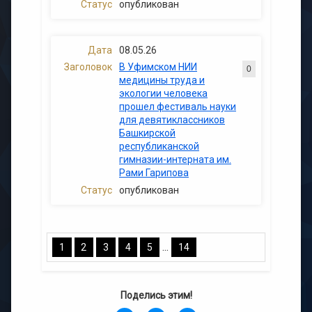
опубликован
08.05.26
В Уфимском НИИ
0
медицины труда и
экологии человека
прошел фестиваль науки
для девятиклассников
Башкирской
республиканской
гимназии-интерната им.
Рами Гарипова
опубликован
...
1
2
3
4
5
14
Поделись этим!