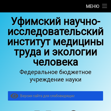
Об институте
МЕНЮ
Перейти
Научные отделы
Уфимский научно-
к
содержимому
исследовательский
Медицинская деятельность
институт медицины
Основные сведения об образовательной деятельности
труда и экологии
Услуги
человека
Общество гигиенистов, токсикологов и санитарных вр
Федеральное бюджетное
Вакансии
учреждение науки
Версия сайта для слабовидящих